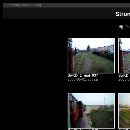
Strona ŚwKD 1 maj
Stro
Pa
SwKD_1_maj_037
SwKD_
2005-05-01,
2005-0
524 KB